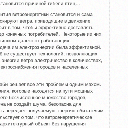
становится причиной гибели птиц…
ития ветроэнергетики становится и сама
локируют ветра, приводящие в движение
оит в том, чтобы эффективно доставлять
о конечных потребителей. Некоторые из них
слишком далеко от работающих
едача им электроэнергии была эффективной.
ё не существует технологий, позволяющих
 энергии ветра электричество в количествах,
лектроснабжения городов и населенных
каби решает все эти проблемы одним махом.
дания, которые находятся на пути мощных
нете бесчисленное множество городов,
на не создаёт шума, безопасна для
ерь передаёт получаемую энергию обитателям
льствует о том, что ветроэнергетические
 архитектурный объект без нарушения