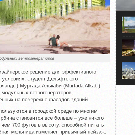
Во мно
ветроэ
энерго
весому
электр
из июл
смогли
для су
одульных ветрогенераторов
изайнерское решение для эффективного
х условиях, студент Дельфтского
рланды) Муртада Алькаби (Murtada Alkabi)
 модульных ветрогенераторов,
енных на побережье фасадов зданий.
пользуются в городской среде по многим
урбина становится все больше – уже никого
 чем 700 футов в высоту, способной питать
бная мельница изменяет привычный пейзаж,