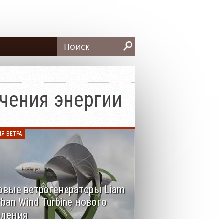
Search
чения энергии
ИЯ ВЕТРА
вые ветрогенераторы Liam
rban Wind Turbine нового
оления