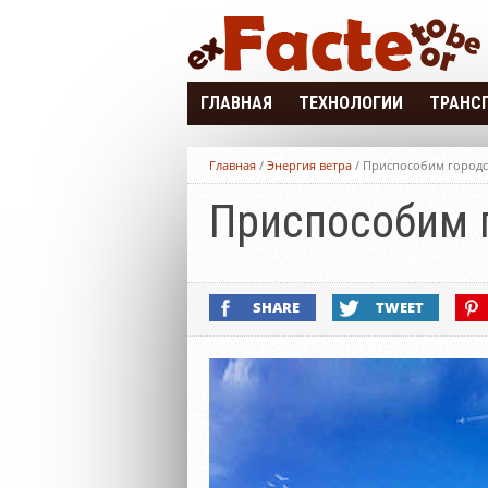
ГЛАВНАЯ
ТЕХНОЛОГИИ
ТРАНС
3D УСТРОЙСТВА
ЭЛЕКТР
Главная
/
Энергия ветра
/
Приспособим городс
ПРОЕКТЫ
ЭЛЕКТР
Приспособим г
ТЕХНИКА
ЭЛЕКТР
ЭЛЕКТР
SHARE
TWEET