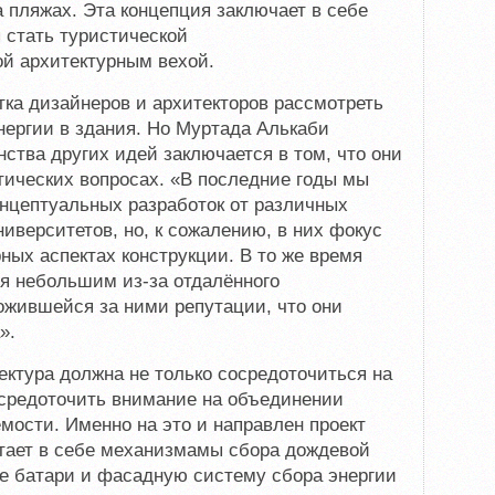
а пляжах. Эта концепция заключает в себе
 стать туристической
й архитектурным вехой.
тка дизайнеров и архитекторов рассмотреть
нергии в здания. Но Муртада Алькаби
нства других идей заключается в том, что они
тических вопросах. «В последние годы мы
нцептуальных разработок от различных
иверситетов, но, к сожалению, в них фокус
ных аспектах конструкции. В то же время
ся небольшим из-за отдалённого
ожившейся за ними репутации, что они
».
ектура должна не только сосредоточиться на
осредоточить внимание на объединении
мости. Именно на это и направлен проект
тает в себе механизмамы сбора дождевой
е батари и фасадную систему сбора энергии