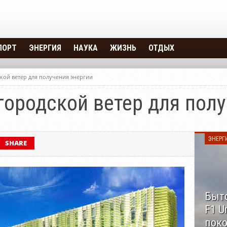
ПОРТ
ЭНЕРГИЯ
НАУКА
ЖИЗНЬ
ОТДЫХ
ОВЕЛОСИПЕД
ЭНЕРГИЯ ВЕТРА
ЗДРАВИЕ
ГОРОДА И СТРАНЫ
кой ветер для получения энергии
ОМОБИЛЬ
ЭНЕРГИЯ ВОДЫ
ИНТЕРЕСНОЕ
КРЕАТИВ
ородской ветер для полу
ОМОТОЦИКЛ
ЭНЕРГИЯ СОЛНЦА
НЕОПОЗНАННОЕ
ОСАМОЛЕТ
ЭНЕРГ
SHARE
Быто
F1 U
пок