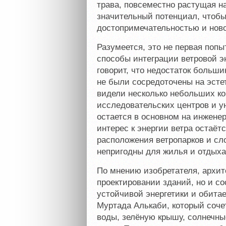
трава, повсеместно растущая н
значительный потенциал, чтобы
достопримечательностью и ново
Разумеется, это не первая попы
способы интеграции ветровой э
говорит, что недостаток больши
не были сосредоточены на эсте
видели несколько небольших ко
исследовательских центров и ун
остается в основном на инженер
интерес к энергии ветра остаёт
расположения ветропарков и сл
непригодны для жилья и отдыха
По мнению изобретателя, архит
проектировании зданий, но и с
устойчивой энергетики и обитае
Муртада Алькаби, который соче
воды, зелёную крышу, солнечны