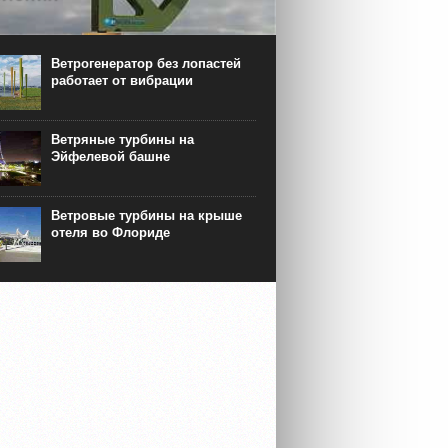
гих странах мира вклад
нергетических установок в общую
систему может составлять достаточно
Ветрогенератор без лопастей
ю долю от всей генерируемой
работает от вибрации
оэнергии. Так, например, в Дании в один
ьских дней только лишь ветропарки
 выработать 140 % энергии, необходимой
Ветряные турбины на
точного потребления страны.
Эйфелевой башне
Ветровые турбины на крыше
отеля во Флориде