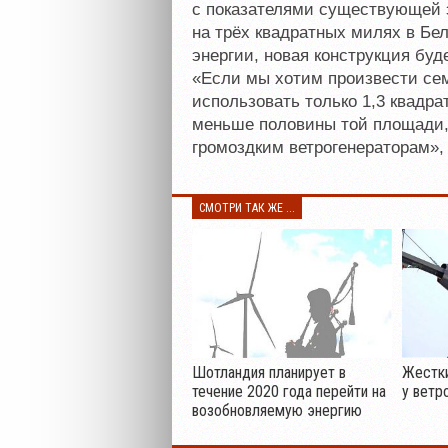
с показателями существующей 
на трёх квадратных милях в Бел
энергии, новая конструкция бу
«Если мы хотим произвести сем
использовать только 1,3 квадр
меньше половины той площади, 
громоздким ветрогенераторам»,
СМОТРИ ТАК ЖЕ ...
Шотландия планирует в
Жестки
течение 2020 года перейти на
у ветр
возобновляемую энергию