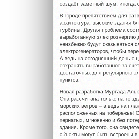
создаёт заметный шум, иногда 
В городе препятствием для разв
архитектура: высокие здания б
турбины. Другая проблема сост
выработанную электроэнергию д
неизбежно будут оказываться 
электрогенераторов, чтобы пер
А ведь на сегодняшний день ещ
сохранять выработанное за счет
достаточных для регулярного э
пунктов.
Новая разработка Муртада Аль
Она рассчитана только на те з
морских ветров – а ведь на пла
расположенных на побережье! О
пернатых, мгновенно и без пот
здания. Кроме того, она свидете
объекты могут быть встроены в