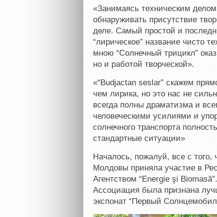
«Занимаясь техническим делом, 
обнаруживать присутствие твор
деле. Самый простой и последн
“лирическое” название чисто т
мною “Солнечный трицикл” оказ
но и работой творческой».
«“Budjactan seslar” скажем пря
чем лирика, но это нас не силь
всегда полны драматизма и вс
человеческими усилиями и упо
солнечного транспорта полнос
стандартные ситуации»
Началось, пожалуй, все с того,
Молдовы приняла участие в Рес
Агентством “Energie şi Biomas
Ассоциация была признана луч
экспонат “Первый Солнцемобил