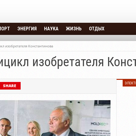
ПОРТ
ЭНЕРГИЯ
НАУКА
ЖИЗНЬ
ОТДЫХ
ОВЕЛОСИПЕД
ЭНЕРГИЯ ВЕТРА
ЗДРАВИЕ
ГОРОДА И СТРАНЫ
кл изобретателя Константинова
ОМОБИЛЬ
ЭНЕРГИЯ ВОДЫ
ИНТЕРЕСНОЕ
КРЕАТИВ
ицикл изобретателя Конс
ОМОТОЦИКЛ
ЭНЕРГИЯ СОЛНЦА
НЕОПОЗНАННОЕ
ОСАМОЛЕТ
ЭЛЕКТ
SHARE