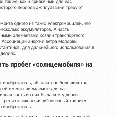
и так же, как и привычный для нас
екоторого периода эксплуатации требуют
емонта одного из таких электромобилей, его
есколько аккумуляторов. А часть
ными элементами хозяин транспортного
л Ассоциации энергии ветра Молдовы,
стантинов, для дальнейшего использования в
зделиях.
чить пробег «солнцемобиля» на
т изобретатель, абсолютное большинство
арей имели приемлемые для нас
личная часть из них была немедленно
третьего поколения «Солнечный трицикл –
ал изобретатель.
ий-ионные батареи, – рассказывает Николай