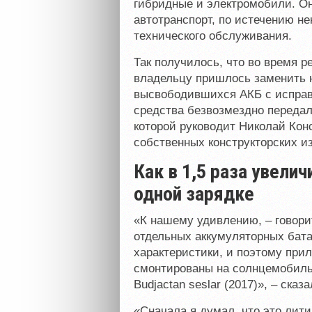
гибридные и электромобили. Он
автотранспорт, по истечению н
технического обслуживания.
Так получилось, что во время р
владельцу пришлось заменить н
высвободившихся
АКБ
с исправ
средства безвозмездно переда
которой руководит Николай Кон
собственных конструкторских и
Как в 1,5 раза увели
одной зарядке
«К нашему удивлению, – говори
отдельных аккумуляторных бат
характеристики, и поэтому при
смонтированы на солнцемобиль 
Budjactan seslar (2017)», – сказ
«Сначала я думал, что это лит