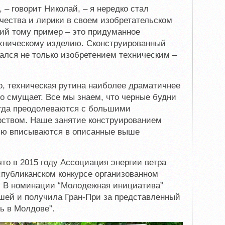
– говорит Николай, – я нередко стал
чества и лирики в своем изобретательском
ий тому пример – это придуманное
ехническому изделию. Сконструированный
ался не только изобретением техническим –
мо, техническая рутина наиболее драматичнее
но смущает. Все мы знаем, что черные будни
егда преодолеваются с большими
рством. Наше занятие конструированием
тью вписываются в описанные выше
 что в 2015 году Ассоциация энергии ветра
публиканском конкурсе организованном
ă”. В номинации “Молодежная инициатива”
шей и получила Гран-При за представленный
ь в Молдове”.